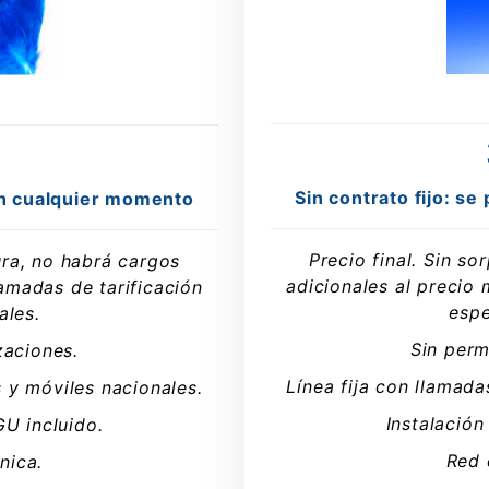
b
Sin contrato fijo: s
 en cualquier momento
Precio final. Sin so
tura, no habrá cargos
adicionales al precio 
lamadas de tarificación
espe
ales.
Sin perm
zaciones.
Línea fija con llamada
s y móviles nacionales.
Instalación
GU incluido.
Red 
nica.